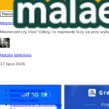
Płatności i karty
Mastercard czy Visa - Co wybrać? Prawda o kartach płatnic
Mastercard czy Visa? Odkryj, co naprawdę liczy się przy wybor
Natalia Jabłońska
17 lipca 2026
Najnowsze artykuły
Banki i konta
Płatności i karty
Inwestowanie i kryptowaluty