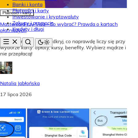
Banki i konta
Płatności i karty
Płatności i karty
Inwestowanie i kryptowaluty
Zakupy i promocje
Mastercard czy Visa - Co wybrać? Prawda o kartach
Kredyty i długi
płatniczych
Mastercard czy Visa? Odkryj, co naprawdę liczy się przy
wyborze karty: opłaty, kursy, benefity. Wybierz mądrze i
nie przepłacaj!
Natalia Jabłońska
17 lipca 2026