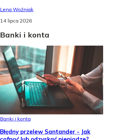
Lena Woźniak
14 lipca 2026
Banki
i
konta
Banki i konta
Błędny przelew Santander - Jak
cofnąć lub odzyskać pieniądze?