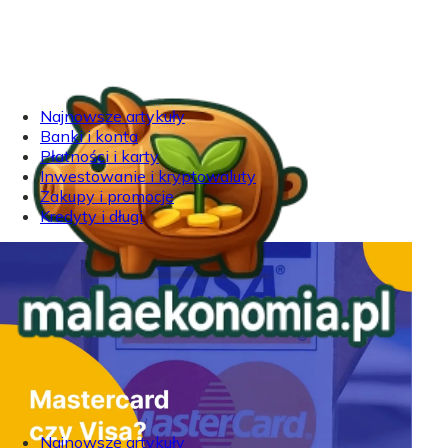
Najnowsze artykuły
Banki i konta
Płatności i karty
Inwestowanie i kryptowaluty
Zakupy i promocje
Kredyty i długi
Najnowsze artykuły