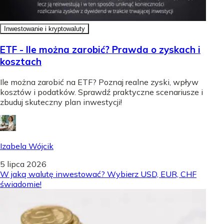
Inwestowanie i kryptowaluty
ETF - Ile można zarobić? Prawda o zyskach i
kosztach
Ile można zarobić na ETF? Poznaj realne zyski, wpływ
kosztów i podatków. Sprawdź praktyczne scenariusze i
zbuduj skuteczny plan inwestycji!
Izabela Wójcik
5 lipca 2026
W jaką walutę inwestować? Wybierz USD, EUR, CHF
świadomie!