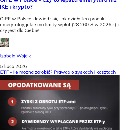
IKE i krypto?
OIPE w Polsce: dowiedz się, jak działa ten produkt
emerytalny, jakie ma limity wpłat (28 260 zł w 2026 r.) i
czy jest dla Ciebie!
Izabela Wójcik
5 lipca 2026
ETF - Ile można zarobić? Prawda o zyskach i kosztach