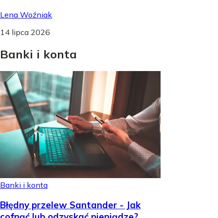
Lena Woźniak
14 lipca 2026
Banki
i
konta
Banki i konta
Błędny przelew Santander - Jak
cofnąć lub odzyskać pieniądze?