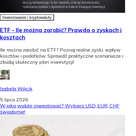
Inwestowanie i kryptowaluty
ETF - Ile można zarobić? Prawda o zyskach i
kosztach
Ile można zarobić na ETF? Poznaj realne zyski, wpływ
kosztów i podatków. Sprawdź praktyczne scenariusze i
zbuduj skuteczny plan inwestycji!
Izabela Wójcik
5 lipca 2026
W jaką walutę inwestować? Wybierz USD, EUR, CHF
świadomie!