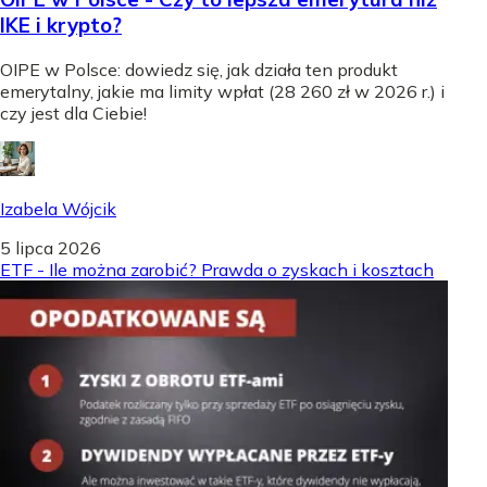
IKE i krypto?
OIPE w Polsce: dowiedz się, jak działa ten produkt
emerytalny, jakie ma limity wpłat (28 260 zł w 2026 r.) i
czy jest dla Ciebie!
Izabela Wójcik
5 lipca 2026
ETF - Ile można zarobić? Prawda o zyskach i kosztach