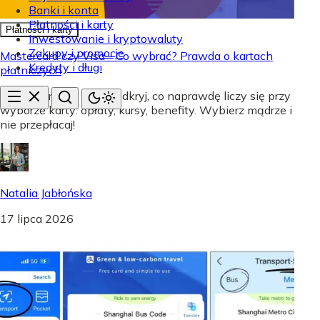
Banki i konta
Płatności i karty
Płatności i karty
Inwestowanie i kryptowaluty
Zakupy i promocje
Mastercard czy Visa - Co wybrać? Prawda o kartach
Kredyty i długi
płatniczych
Mastercard czy Visa? Odkryj, co naprawdę liczy się przy
wyborze karty: opłaty, kursy, benefity. Wybierz mądrze i
nie przepłacaj!
Natalia Jabłońska
17 lipca 2026