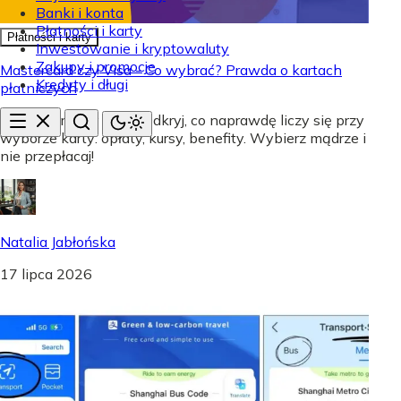
Banki i konta
Płatności i karty
Płatności i karty
Inwestowanie i kryptowaluty
Zakupy i promocje
Mastercard czy Visa - Co wybrać? Prawda o kartach
Kredyty i długi
płatniczych
Mastercard czy Visa? Odkryj, co naprawdę liczy się przy
wyborze karty: opłaty, kursy, benefity. Wybierz mądrze i
nie przepłacaj!
Natalia Jabłońska
17 lipca 2026