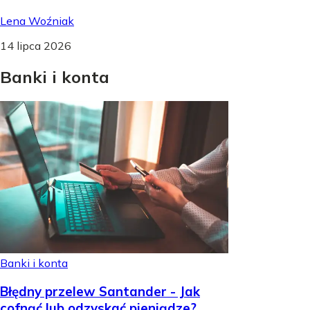
Lena Woźniak
14 lipca 2026
Banki
i
konta
Banki i konta
Błędny przelew Santander - Jak
cofnąć lub odzyskać pieniądze?