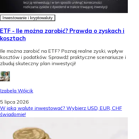
Inwestowanie i kryptowaluty
ETF - Ile można zarobić? Prawda o zyskach i
kosztach
Ile można zarobić na ETF? Poznaj realne zyski, wpływ
kosztów i podatków. Sprawdź praktyczne scenariusze i
zbuduj skuteczny plan inwestycji!
Izabela Wójcik
5 lipca 2026
W jaką walutę inwestować? Wybierz USD, EUR, CHF
świadomie!