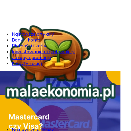
Najnowsze artykuły
Banki i konta
Płatności i karty
Inwestowanie i kryptowaluty
Zakupy i promocje
Kredyty i długi
Najnowsze artykuły