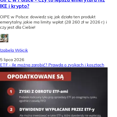
IKE i krypto?
OIPE w Polsce: dowiedz się, jak działa ten produkt
emerytalny, jakie ma limity wpłat (28 260 zł w 2026 r.) i
czy jest dla Ciebie!
Izabela Wójcik
5 lipca 2026
ETF - Ile można zarobić? Prawda o zyskach i kosztach