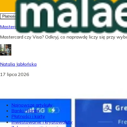
Płatności i karty
Mastercard czy Visa - Co wybrać? Prawda o kartach płatnic
Mastercard czy Visa? Odkryj, co naprawdę liczy się przy wybor
Natalia Jabłońska
17 lipca 2026
Najnowsze artykuły
Banki i konta
Płatności i karty
Inwestowanie i kryptowaluty