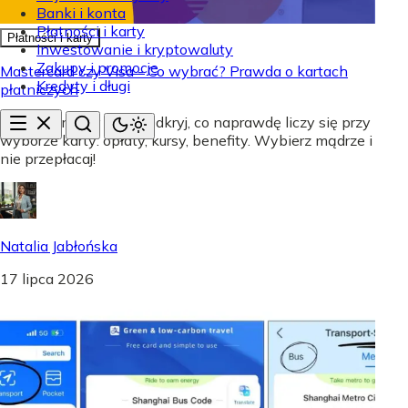
Banki i konta
Płatności i karty
Płatności i karty
Inwestowanie i kryptowaluty
Zakupy i promocje
Mastercard czy Visa - Co wybrać? Prawda o kartach
Kredyty i długi
płatniczych
Mastercard czy Visa? Odkryj, co naprawdę liczy się przy
wyborze karty: opłaty, kursy, benefity. Wybierz mądrze i
nie przepłacaj!
Natalia Jabłońska
17 lipca 2026