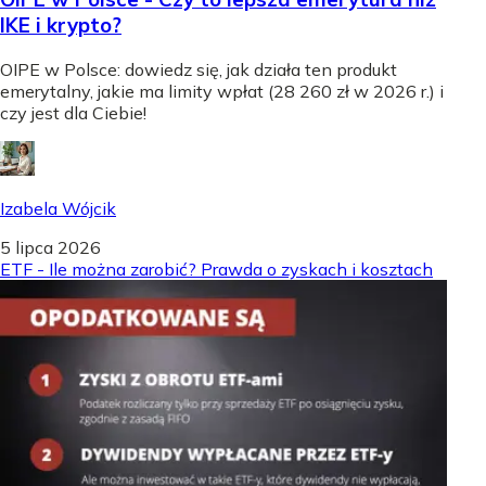
IKE i krypto?
OIPE w Polsce: dowiedz się, jak działa ten produkt
emerytalny, jakie ma limity wpłat (28 260 zł w 2026 r.) i
czy jest dla Ciebie!
Izabela Wójcik
5 lipca 2026
ETF - Ile można zarobić? Prawda o zyskach i kosztach