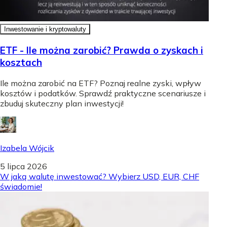
Inwestowanie i kryptowaluty
ETF - Ile można zarobić? Prawda o zyskach i
kosztach
Ile można zarobić na ETF? Poznaj realne zyski, wpływ
kosztów i podatków. Sprawdź praktyczne scenariusze i
zbuduj skuteczny plan inwestycji!
Izabela Wójcik
5 lipca 2026
W jaką walutę inwestować? Wybierz USD, EUR, CHF
świadomie!