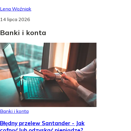
Lena Woźniak
14 lipca 2026
Banki
i
konta
Banki i konta
Błędny przelew Santander - Jak
cofnąć lub odzyskać pieniądze?