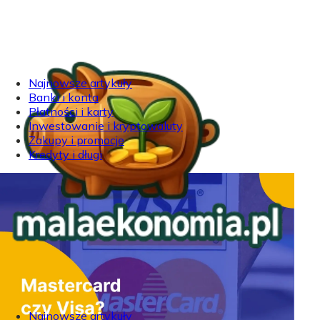
Najnowsze artykuły
Banki i konta
Płatności i karty
Inwestowanie i kryptowaluty
Zakupy i promocje
Kredyty i długi
Najnowsze artykuły