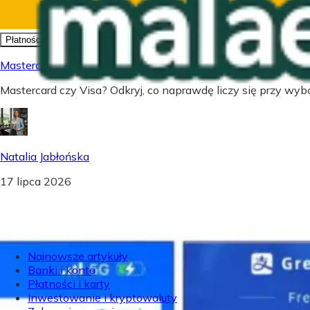
Płatności i karty
Mastercard czy Visa - Co wybrać? Prawda o kartach płatnic
Mastercard czy Visa? Odkryj, co naprawdę liczy się przy wybor
Natalia Jabłońska
17 lipca 2026
Najnowsze artykuły
Banki i konta
Płatności i karty
Inwestowanie i kryptowaluty