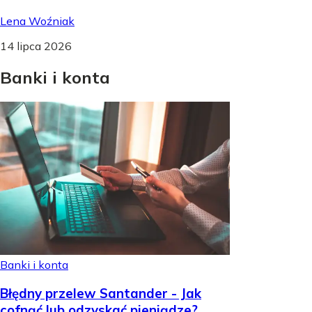
Lena Woźniak
14 lipca 2026
Banki
i
konta
Banki i konta
Błędny przelew Santander - Jak
cofnąć lub odzyskać pieniądze?