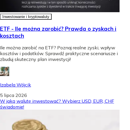
Inwestowanie i kryptowaluty
ETF - Ile można zarobić? Prawda o zyskach i
kosztach
Ile można zarobić na ETF? Poznaj realne zyski, wpływ
kosztów i podatków. Sprawdź praktyczne scenariusze i
zbuduj skuteczny plan inwestycji!
Izabela Wójcik
5 lipca 2026
W jaką walutę inwestować? Wybierz USD, EUR, CHF
świadomie!