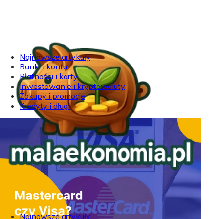
Najnowsze artykuły
Banki i konta
Płatności i karty
Inwestowanie i kryptowaluty
Zakupy i promocje
Kredyty i długi
Najnowsze artykuły