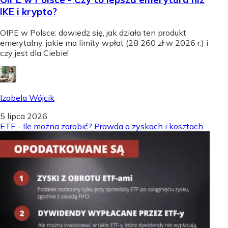
IKE i krypto?
OIPE w Polsce: dowiedz się, jak działa ten produkt
emerytalny, jakie ma limity wpłat (28 260 zł w 2026 r.) i
czy jest dla Ciebie!
Izabela Wójcik
5 lipca 2026
ETF - Ile można zarobić? Prawda o zyskach i kosztach