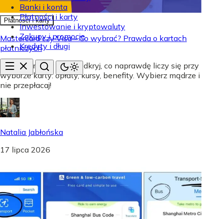
Banki i konta
Płatności i karty
Płatności i karty
Inwestowanie i kryptowaluty
Zakupy i promocje
Mastercard czy Visa - Co wybrać? Prawda o kartach
Kredyty i długi
płatniczych
Mastercard czy Visa? Odkryj, co naprawdę liczy się przy
wyborze karty: opłaty, kursy, benefity. Wybierz mądrze i
nie przepłacaj!
Natalia Jabłońska
17 lipca 2026