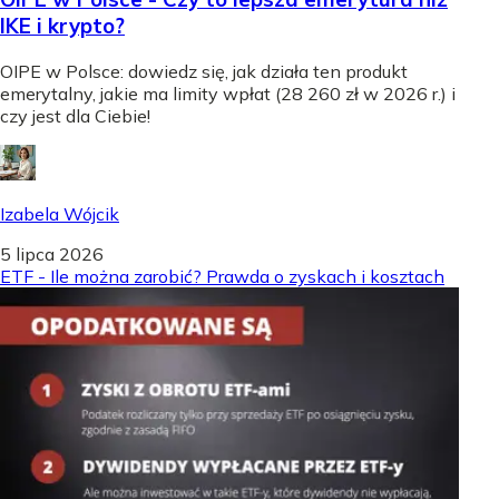
IKE i krypto?
OIPE w Polsce: dowiedz się, jak działa ten produkt
emerytalny, jakie ma limity wpłat (28 260 zł w 2026 r.) i
czy jest dla Ciebie!
Izabela Wójcik
5 lipca 2026
ETF - Ile można zarobić? Prawda o zyskach i kosztach