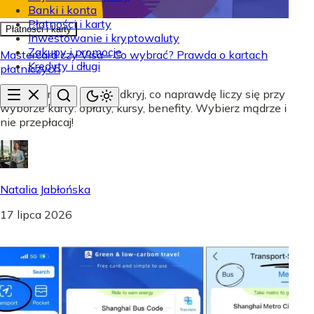
Banki i konta
Płatności i karty
Płatności i karty
Inwestowanie i kryptowaluty
Zakupy i promocje
Mastercard czy Visa - Co wybrać? Prawda o kartach
Kredyty i długi
płatniczych
Mastercard czy Visa? Odkryj, co naprawdę liczy się przy
wyborze karty: opłaty, kursy, benefity. Wybierz mądrze i
nie przepłacaj!
Natalia Jabłońska
17 lipca 2026