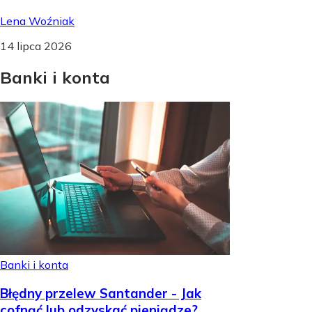
Lena Woźniak
14 lipca 2026
Banki
i
konta
Banki i konta
Błędny przelew Santander - Jak
cofnąć lub odzyskać pieniądze?