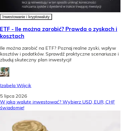
Inwestowanie i kryptowaluty
ETF - Ile można zarobić? Prawda o zyskach i
kosztach
Ile można zarobić na ETF? Poznaj realne zyski, wpływ
kosztów i podatków. Sprawdź praktyczne scenariusze i
zbuduj skuteczny plan inwestycji!
Izabela Wójcik
5 lipca 2026
W jaką walutę inwestować? Wybierz USD, EUR, CHF
świadomie!