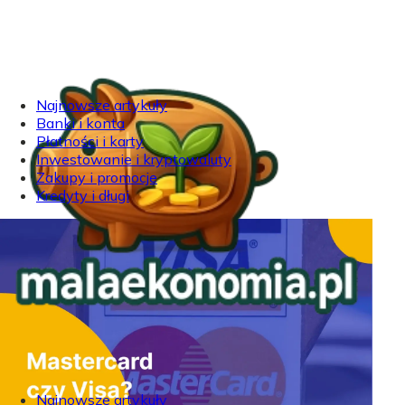
Najnowsze artykuły
Banki i konta
Płatności i karty
Inwestowanie i kryptowaluty
Zakupy i promocje
Kredyty i długi
Najnowsze artykuły