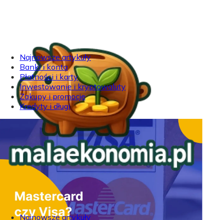
Najnowsze artykuły
Banki i konta
Płatności i karty
Inwestowanie i kryptowaluty
Zakupy i promocje
Kredyty i długi
Najnowsze artykuły