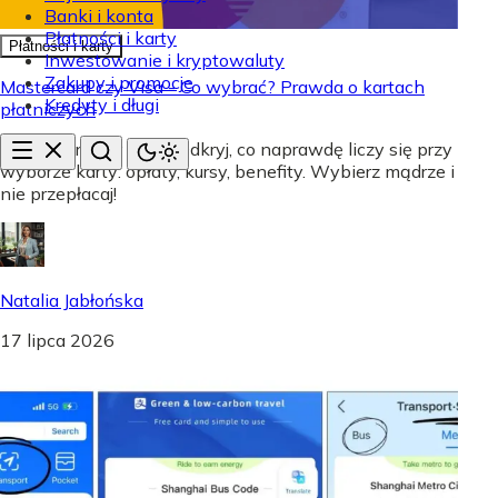
Banki i konta
Płatności i karty
Płatności i karty
Inwestowanie i kryptowaluty
Zakupy i promocje
Mastercard czy Visa - Co wybrać? Prawda o kartach
Kredyty i długi
płatniczych
Mastercard czy Visa? Odkryj, co naprawdę liczy się przy
wyborze karty: opłaty, kursy, benefity. Wybierz mądrze i
nie przepłacaj!
Natalia Jabłońska
17 lipca 2026