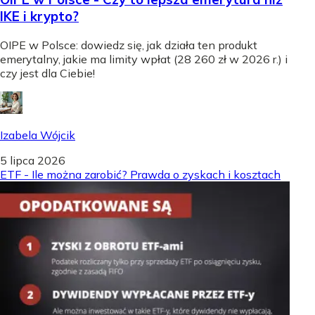
IKE i krypto?
OIPE w Polsce: dowiedz się, jak działa ten produkt
emerytalny, jakie ma limity wpłat (28 260 zł w 2026 r.) i
czy jest dla Ciebie!
Izabela Wójcik
5 lipca 2026
ETF - Ile można zarobić? Prawda o zyskach i kosztach