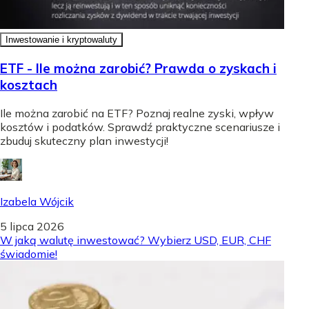
Inwestowanie i kryptowaluty
ETF - Ile można zarobić? Prawda o zyskach i
kosztach
Ile można zarobić na ETF? Poznaj realne zyski, wpływ
kosztów i podatków. Sprawdź praktyczne scenariusze i
zbuduj skuteczny plan inwestycji!
Izabela Wójcik
5 lipca 2026
W jaką walutę inwestować? Wybierz USD, EUR, CHF
świadomie!