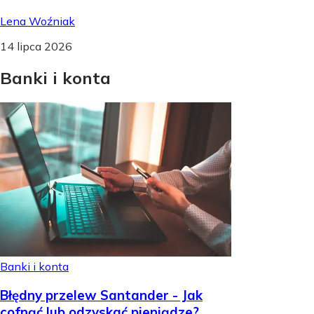
Lena Woźniak
14 lipca 2026
Banki
i
konta
Banki i konta
Błędny przelew Santander - Jak
cofnąć lub odzyskać pieniądze?