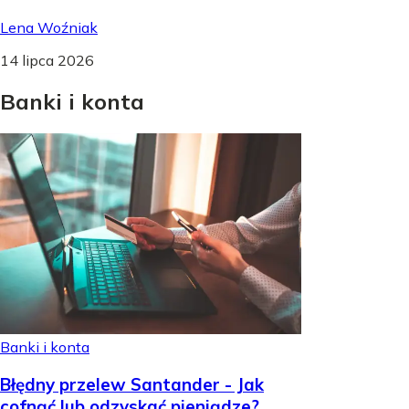
Lena Woźniak
14 lipca 2026
Banki
i
konta
Banki i konta
Błędny przelew Santander - Jak
cofnąć lub odzyskać pieniądze?