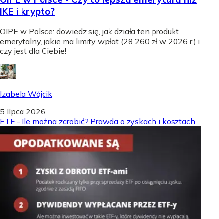
IKE i krypto?
OIPE w Polsce: dowiedz się, jak działa ten produkt
emerytalny, jakie ma limity wpłat (28 260 zł w 2026 r.) i
czy jest dla Ciebie!
Izabela Wójcik
5 lipca 2026
ETF - Ile można zarobić? Prawda o zyskach i kosztach