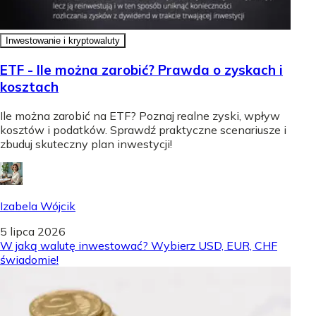
Inwestowanie i kryptowaluty
ETF - Ile można zarobić? Prawda o zyskach i
kosztach
Ile można zarobić na ETF? Poznaj realne zyski, wpływ
kosztów i podatków. Sprawdź praktyczne scenariusze i
zbuduj skuteczny plan inwestycji!
Izabela Wójcik
5 lipca 2026
W jaką walutę inwestować? Wybierz USD, EUR, CHF
świadomie!