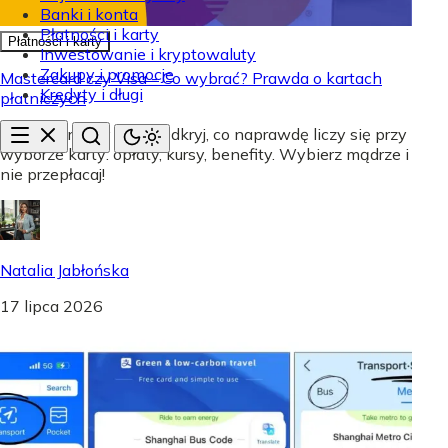
Banki i konta
Płatności i karty
Płatności i karty
Inwestowanie i kryptowaluty
Zakupy i promocje
Mastercard czy Visa - Co wybrać? Prawda o kartach
Kredyty i długi
płatniczych
Mastercard czy Visa? Odkryj, co naprawdę liczy się przy
wyborze karty: opłaty, kursy, benefity. Wybierz mądrze i
nie przepłacaj!
Natalia Jabłońska
17 lipca 2026