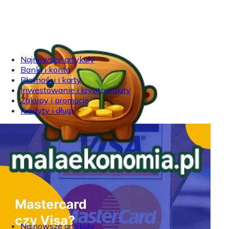
Najnowsze artykuły
Banki i konta
Płatności i karty
Inwestowanie i kryptowaluty
Zakupy i promocje
Kredyty i długi
Najnowsze artykuły