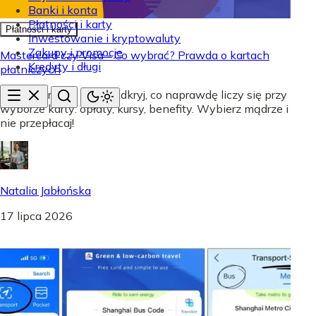
Banki i konta
Płatności i karty
Płatności i karty
Inwestowanie i kryptowaluty
Zakupy i promocje
Mastercard czy Visa - Co wybrać? Prawda o kartach
Kredyty i długi
płatniczych
Mastercard czy Visa? Odkryj, co naprawdę liczy się przy
wyborze karty: opłaty, kursy, benefity. Wybierz mądrze i
nie przepłacaj!
Natalia Jabłońska
17 lipca 2026