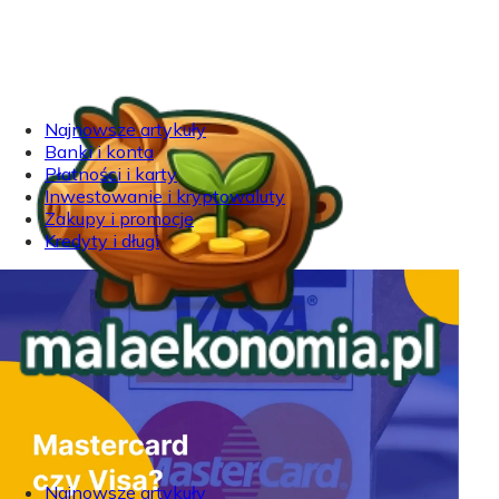
Najnowsze artykuły
Banki i konta
Płatności i karty
Inwestowanie i kryptowaluty
Zakupy i promocje
Kredyty i długi
Najnowsze artykuły