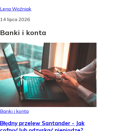
Lena Woźniak
14 lipca 2026
Banki
i
konta
Banki i konta
Błędny przelew Santander - Jak
cofnąć lub odzyskać pieniądze?