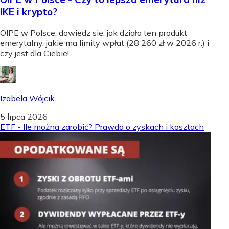
IKE i krypto?
OIPE w Polsce: dowiedz się, jak działa ten produkt
emerytalny, jakie ma limity wpłat (28 260 zł w 2026 r.) i
czy jest dla Ciebie!
Izabela Wójcik
5 lipca 2026
ETF - Ile można zarobić? Prawda o zyskach i kosztach