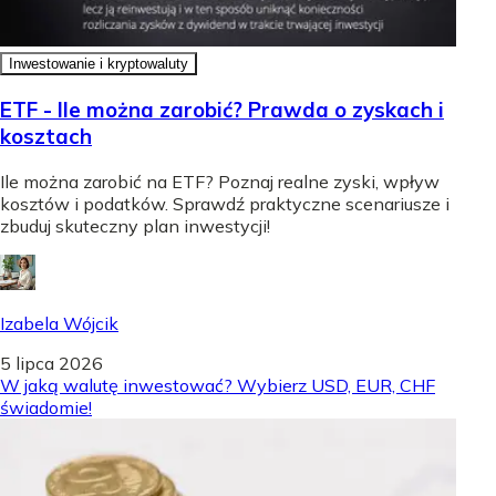
Inwestowanie i kryptowaluty
ETF - Ile można zarobić? Prawda o zyskach i
kosztach
Ile można zarobić na ETF? Poznaj realne zyski, wpływ
kosztów i podatków. Sprawdź praktyczne scenariusze i
zbuduj skuteczny plan inwestycji!
Izabela Wójcik
5 lipca 2026
W jaką walutę inwestować? Wybierz USD, EUR, CHF
świadomie!