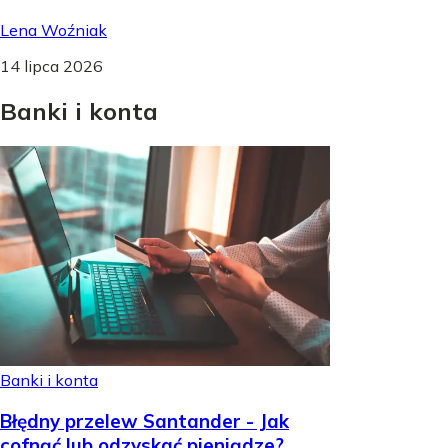
Lena Woźniak
14 lipca 2026
Banki
i
konta
Banki i konta
Błędny przelew Santander - Jak
cofnąć lub odzyskać pieniądze?