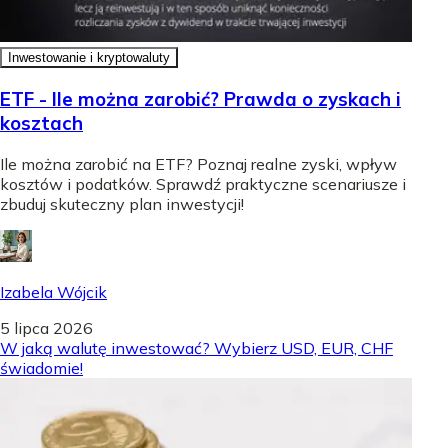
Inwestowanie i kryptowaluty
ETF - Ile można zarobić? Prawda o zyskach i
kosztach
Ile można zarobić na ETF? Poznaj realne zyski, wpływ
kosztów i podatków. Sprawdź praktyczne scenariusze i
zbuduj skuteczny plan inwestycji!
Izabela Wójcik
5 lipca 2026
W jaką walutę inwestować? Wybierz USD, EUR, CHF
świadomie!