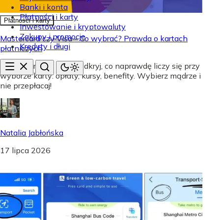
Banki i konta
Płatności i karty
Płatności i karty
Inwestowanie i kryptowaluty
Zakupy i promocje
Mastercard czy Visa - Co wybrać? Prawda o kartach
Kredyty i długi
płatniczych
Mastercard czy Visa? Odkryj, co naprawdę liczy się przy
wyborze karty: opłaty, kursy, benefity. Wybierz mądrze i
nie przepłacaj!
Natalia Jabłońska
17 lipca 2026