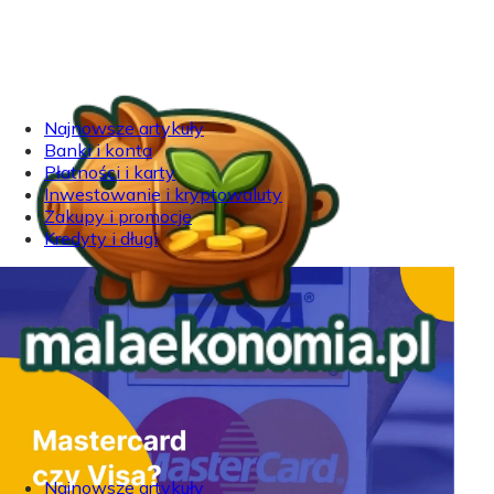
Najnowsze artykuły
Banki i konta
Płatności i karty
Inwestowanie i kryptowaluty
Zakupy i promocje
Kredyty i długi
Najnowsze artykuły