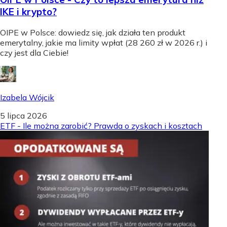
IKE i krypto?
OIPE w Polsce: dowiedz się, jak działa ten produkt
emerytalny, jakie ma limity wpłat (28 260 zł w 2026 r.) i
czy jest dla Ciebie!
Izabela Wójcik
5 lipca 2026
ETF - Ile można zarobić? Prawda o zyskach i kosztach