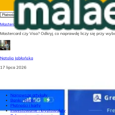
Płatności i karty
Mastercard czy Visa - Co wybrać? Prawda o kartach płatnic
Mastercard czy Visa? Odkryj, co naprawdę liczy się przy wybor
Natalia Jabłońska
17 lipca 2026
Najnowsze artykuły
Banki i konta
Płatności i karty
Inwestowanie i kryptowaluty