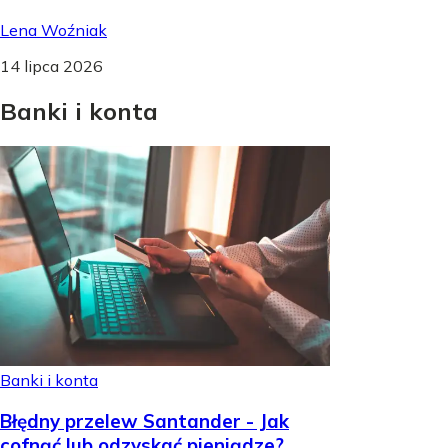
Lena Woźniak
14 lipca 2026
Banki
i
konta
Banki i konta
Błędny przelew Santander - Jak
cofnąć lub odzyskać pieniądze?