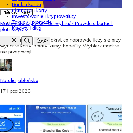
Banki i konta
Płatności i karty
Płatności i karty
Inwestowanie i kryptowaluty
Zakupy i promocje
Mastercard czy Visa - Co wybrać? Prawda o kartach
Kredyty i długi
płatniczych
Mastercard czy Visa? Odkryj, co naprawdę liczy się przy
wyborze karty: opłaty, kursy, benefity. Wybierz mądrze i
nie przepłacaj!
Natalia Jabłońska
17 lipca 2026