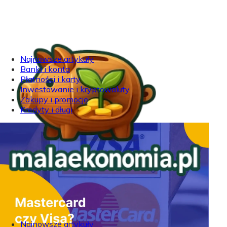
Najnowsze artykuły
Banki i konta
Płatności i karty
Inwestowanie i kryptowaluty
Zakupy i promocje
Kredyty i długi
Najnowsze artykuły