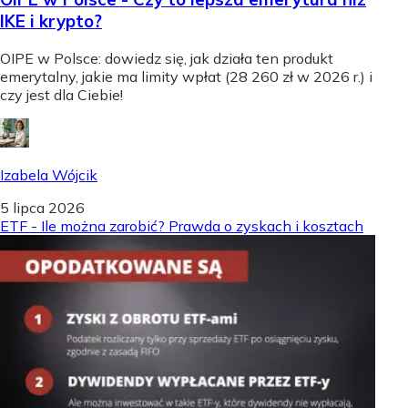
IKE i krypto?
OIPE w Polsce: dowiedz się, jak działa ten produkt
emerytalny, jakie ma limity wpłat (28 260 zł w 2026 r.) i
czy jest dla Ciebie!
Izabela Wójcik
5 lipca 2026
ETF - Ile można zarobić? Prawda o zyskach i kosztach