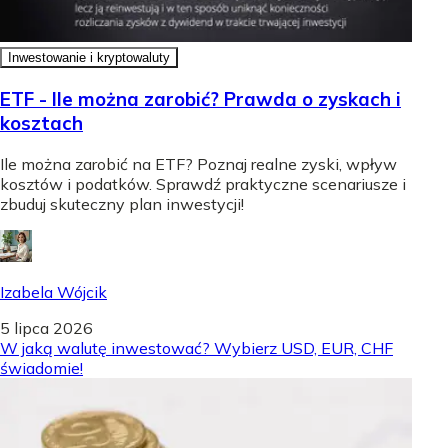
Inwestowanie i kryptowaluty
ETF - Ile można zarobić? Prawda o zyskach i
kosztach
Ile można zarobić na ETF? Poznaj realne zyski, wpływ
kosztów i podatków. Sprawdź praktyczne scenariusze i
zbuduj skuteczny plan inwestycji!
Izabela Wójcik
5 lipca 2026
W jaką walutę inwestować? Wybierz USD, EUR, CHF
świadomie!