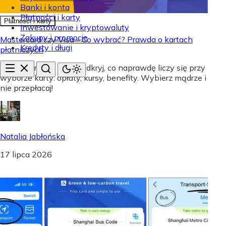
Banki i konta
Płatności i karty
Płatności i karty
Inwestowanie i kryptowaluty
Zakupy i promocje
Mastercard czy Visa - Co wybrać? Prawda o kartach
Kredyty i długi
płatniczych
Mastercard czy Visa? Odkryj, co naprawdę liczy się przy
wyborze karty: opłaty, kursy, benefity. Wybierz mądrze i
nie przepłacaj!
Natalia Jabłońska
17 lipca 2026