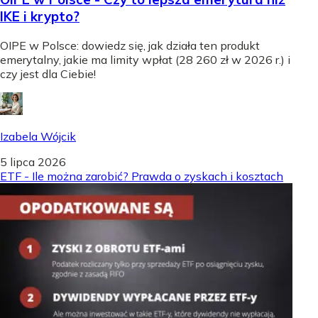
IKE i krypto?
OIPE w Polsce: dowiedz się, jak działa ten produkt
emerytalny, jakie ma limity wpłat (28 260 zł w 2026 r.) i
czy jest dla Ciebie!
Izabela Wójcik
5 lipca 2026
ETF - Ile można zarobić? Prawda o zyskach i kosztach