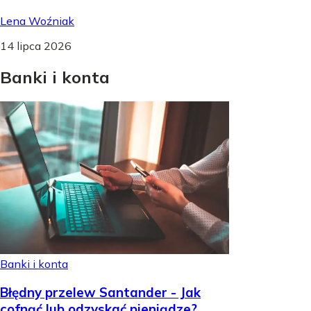
Lena Woźniak
14 lipca 2026
Banki
i
konta
Banki i konta
Błędny przelew Santander - Jak
cofnąć lub odzyskać pieniądze?