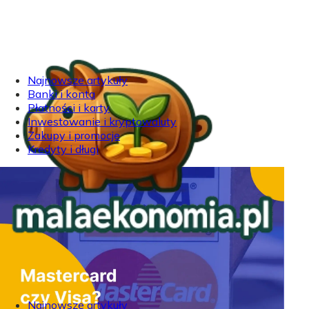
Najnowsze artykuły
Banki i konta
Płatności i karty
Inwestowanie i kryptowaluty
Zakupy i promocje
Kredyty i długi
Najnowsze artykuły