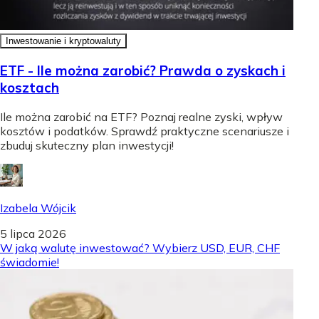
Inwestowanie i kryptowaluty
ETF - Ile można zarobić? Prawda o zyskach i
kosztach
Ile można zarobić na ETF? Poznaj realne zyski, wpływ
kosztów i podatków. Sprawdź praktyczne scenariusze i
zbuduj skuteczny plan inwestycji!
Izabela Wójcik
5 lipca 2026
W jaką walutę inwestować? Wybierz USD, EUR, CHF
świadomie!