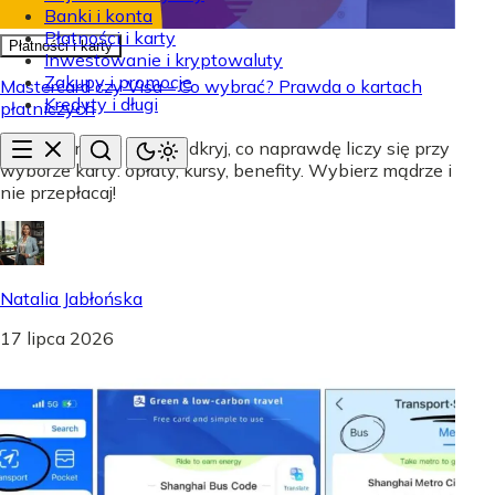
Banki i konta
Płatności i karty
Płatności i karty
Inwestowanie i kryptowaluty
Zakupy i promocje
Mastercard czy Visa - Co wybrać? Prawda o kartach
Kredyty i długi
płatniczych
Mastercard czy Visa? Odkryj, co naprawdę liczy się przy
wyborze karty: opłaty, kursy, benefity. Wybierz mądrze i
nie przepłacaj!
Natalia Jabłońska
17 lipca 2026