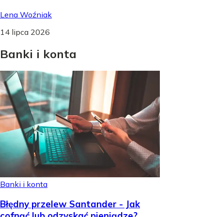
Lena Woźniak
14 lipca 2026
Banki
i
konta
Banki i konta
Błędny przelew Santander - Jak
cofnąć lub odzyskać pieniądze?