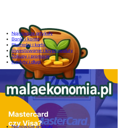
Najnowsze artykuły
Banki i konta
Płatności i karty
Inwestowanie i kryptowaluty
Zakupy i promocje
Kredyty i długi
Najnowsze artykuły