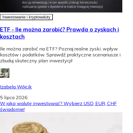
Inwestowanie i kryptowaluty
ETF - Ile można zarobić? Prawda o zyskach i
kosztach
Ile można zarobić na ETF? Poznaj realne zyski, wpływ
kosztów i podatków. Sprawdź praktyczne scenariusze i
zbuduj skuteczny plan inwestycji!
Izabela Wójcik
5 lipca 2026
W jaką walutę inwestować? Wybierz USD, EUR, CHF
świadomie!