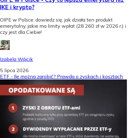
IKE i krypto?
OIPE w Polsce: dowiedz się, jak działa ten produkt
emerytalny, jakie ma limity wpłat (28 260 zł w 2026 r.) i
czy jest dla Ciebie!
Izabela Wójcik
5 lipca 2026
ETF - Ile można zarobić? Prawda o zyskach i kosztach