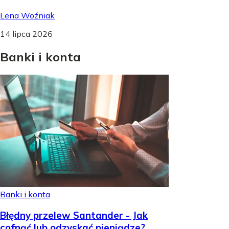
Lena Woźniak
14 lipca 2026
Banki
i
konta
Banki i konta
Błędny przelew Santander - Jak
cofnąć lub odzyskać pieniądze?