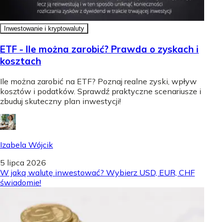
Inwestowanie i kryptowaluty
ETF - Ile można zarobić? Prawda o zyskach i
kosztach
Ile można zarobić na ETF? Poznaj realne zyski, wpływ
kosztów i podatków. Sprawdź praktyczne scenariusze i
zbuduj skuteczny plan inwestycji!
Izabela Wójcik
5 lipca 2026
W jaką walutę inwestować? Wybierz USD, EUR, CHF
świadomie!