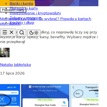
Banki i konta
Płatności i karty
Płatności i karty
Inwestowanie i kryptowaluty
Zakupy i promocje
Mastercard czy Visa - Co wybrać? Prawda o kartach
Kredyty i długi
płatniczych
Mastercard czy Visa? Odkryj, co naprawdę liczy się przy
wyborze karty: opłaty, kursy, benefity. Wybierz mądrze i
nie przepłacaj!
Natalia Jabłońska
17 lipca 2026