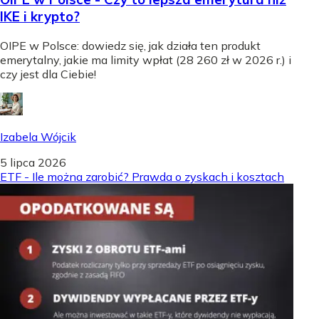
IKE i krypto?
OIPE w Polsce: dowiedz się, jak działa ten produkt
emerytalny, jakie ma limity wpłat (28 260 zł w 2026 r.) i
czy jest dla Ciebie!
Izabela Wójcik
5 lipca 2026
ETF - Ile można zarobić? Prawda o zyskach i kosztach