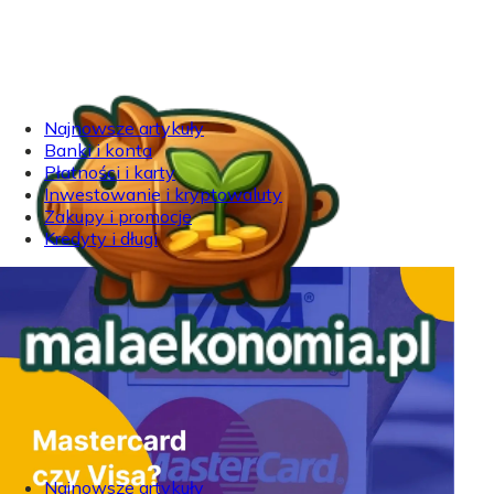
Najnowsze artykuły
Banki i konta
Płatności i karty
Inwestowanie i kryptowaluty
Zakupy i promocje
Kredyty i długi
Najnowsze artykuły