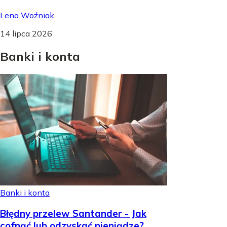
Lena Woźniak
14 lipca 2026
Banki
i
konta
Banki i konta
Błędny przelew Santander - Jak
cofnąć lub odzyskać pieniądze?