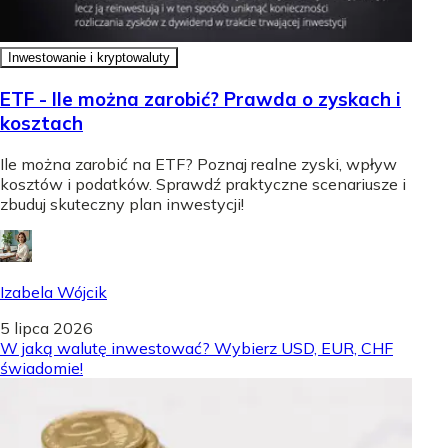
Inwestowanie i kryptowaluty
ETF - Ile można zarobić? Prawda o zyskach i
kosztach
Ile można zarobić na ETF? Poznaj realne zyski, wpływ
kosztów i podatków. Sprawdź praktyczne scenariusze i
zbuduj skuteczny plan inwestycji!
Izabela Wójcik
5 lipca 2026
W jaką walutę inwestować? Wybierz USD, EUR, CHF
świadomie!