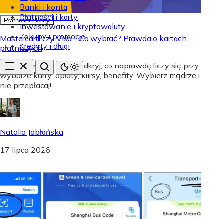
Banki i konta
Płatności i karty
Płatności i karty
Inwestowanie i kryptowaluty
Zakupy i promocje
Mastercard czy Visa - Co wybrać? Prawda o kartach
Kredyty i długi
płatniczych
Mastercard czy Visa? Odkryj, co naprawdę liczy się przy
wyborze karty: opłaty, kursy, benefity. Wybierz mądrze i
nie przepłacaj!
Natalia Jabłońska
17 lipca 2026