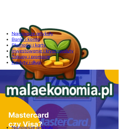
Najnowsze artykuły
Banki i konta
Płatności i karty
Inwestowanie i kryptowaluty
Zakupy i promocje
Kredyty i długi
Najnowsze artykuły