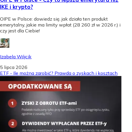
IKE i krypto?
OIPE w Polsce: dowiedz się, jak działa ten produkt
emerytalny, jakie ma limity wpłat (28 260 zł w 2026 r.) i
czy jest dla Ciebie!
Izabela Wójcik
5 lipca 2026
ETF - Ile można zarobić? Prawda o zyskach i kosztach