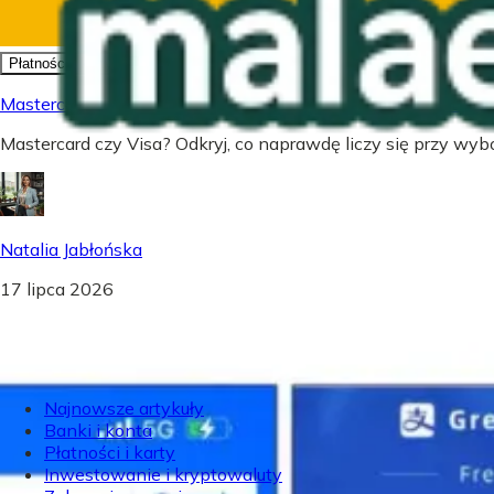
Płatności i karty
Mastercard czy Visa - Co wybrać? Prawda o kartach płatnic
Mastercard czy Visa? Odkryj, co naprawdę liczy się przy wybor
Natalia Jabłońska
17 lipca 2026
Najnowsze artykuły
Banki i konta
Płatności i karty
Inwestowanie i kryptowaluty