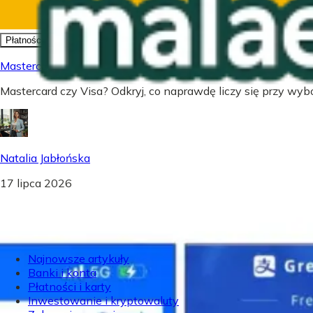
Płatności i karty
Mastercard czy Visa - Co wybrać? Prawda o kartach płatnic
Mastercard czy Visa? Odkryj, co naprawdę liczy się przy wybor
Natalia Jabłońska
17 lipca 2026
Najnowsze artykuły
Banki i konta
Płatności i karty
Inwestowanie i kryptowaluty