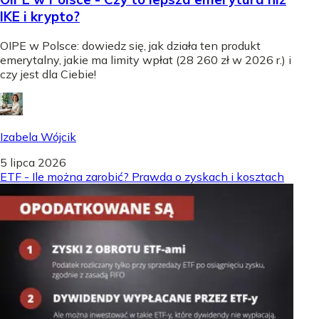
IKE i krypto?
OIPE w Polsce: dowiedz się, jak działa ten produkt
emerytalny, jakie ma limity wpłat (28 260 zł w 2026 r.) i
czy jest dla Ciebie!
Izabela Wójcik
5 lipca 2026
ETF - Ile można zarobić? Prawda o zyskach i kosztach