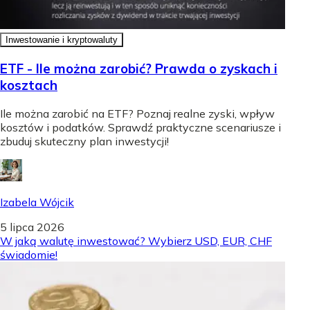
Inwestowanie i kryptowaluty
ETF - Ile można zarobić? Prawda o zyskach i
kosztach
Ile można zarobić na ETF? Poznaj realne zyski, wpływ
kosztów i podatków. Sprawdź praktyczne scenariusze i
zbuduj skuteczny plan inwestycji!
Izabela Wójcik
5 lipca 2026
W jaką walutę inwestować? Wybierz USD, EUR, CHF
świadomie!