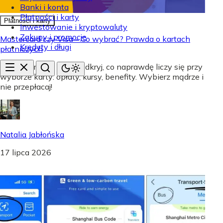
Banki i konta
Płatności i karty
Płatności i karty
Inwestowanie i kryptowaluty
Zakupy i promocje
Mastercard czy Visa - Co wybrać? Prawda o kartach
Kredyty i długi
płatniczych
Mastercard czy Visa? Odkryj, co naprawdę liczy się przy
wyborze karty: opłaty, kursy, benefity. Wybierz mądrze i
nie przepłacaj!
Natalia Jabłońska
17 lipca 2026