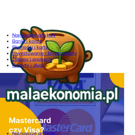
Najnowsze artykuły
Banki i konta
Płatności i karty
Inwestowanie i kryptowaluty
Zakupy i promocje
Kredyty i długi
Najnowsze artykuły