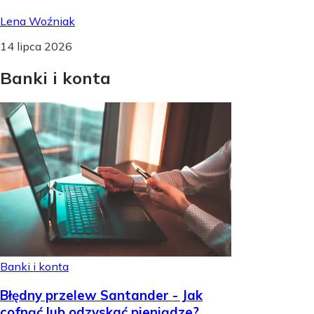
Lena Woźniak
14 lipca 2026
Banki
i
konta
Banki i konta
Błędny przelew Santander - Jak
cofnąć lub odzyskać pieniądze?