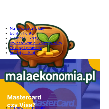
Najnowsze artykuły
Banki i konta
Płatności i karty
Inwestowanie i kryptowaluty
Zakupy i promocje
Kredyty i długi
Najnowsze artykuły