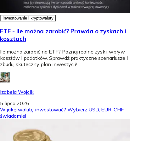
Inwestowanie i kryptowaluty
ETF - Ile można zarobić? Prawda o zyskach i
kosztach
Ile można zarobić na ETF? Poznaj realne zyski, wpływ
kosztów i podatków. Sprawdź praktyczne scenariusze i
zbuduj skuteczny plan inwestycji!
Izabela Wójcik
5 lipca 2026
W jaką walutę inwestować? Wybierz USD, EUR, CHF
świadomie!