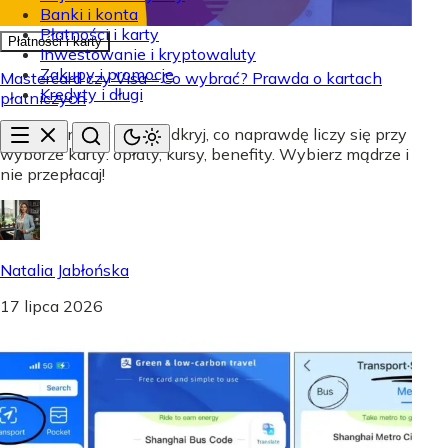
Banki i konta
Płatności i karty
Płatności i karty
Inwestowanie i kryptowaluty
Zakupy i promocje
Mastercard czy Visa - Co wybrać? Prawda o kartach
Kredyty i długi
płatniczych
Mastercard czy Visa? Odkryj, co naprawdę liczy się przy
wyborze karty: opłaty, kursy, benefity. Wybierz mądrze i
nie przepłacaj!
Natalia Jabłońska
17 lipca 2026