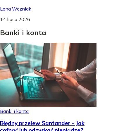
Lena Woźniak
14 lipca 2026
Banki
i
konta
Banki i konta
Błędny przelew Santander - Jak
cofnąć lub odzyskać pieniądze?