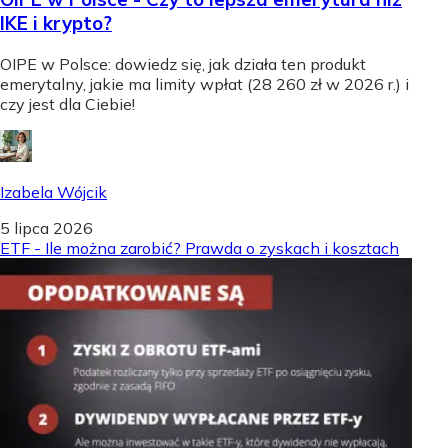
IKE i krypto?
OIPE w Polsce: dowiedz się, jak działa ten produkt
emerytalny, jakie ma limity wpłat (28 260 zł w 2026 r.) i
czy jest dla Ciebie!
Izabela Wójcik
5 lipca 2026
ETF - Ile można zarobić? Prawda o zyskach i kosztach